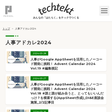
みんなの「はたらく」をテックでつくる
トップ
>
人事アドカレ2024
人事アドカレ2024
2024
-
03
-
28
人事がGoogle AppSheetを活用したノーコー
ド開発に挑戦！ Advent Calendar 2024
Vol.19 #編集後記
2024
-
03
-
27
人事がGoogle AppSheetを活用したノーコー
ド開発に挑戦！ Advent Calendar 2024
Vol.18 #誰と誰が組み合うと、とってもいいんだ
っけ？を模索する(AppSheet作成)_DI&E座談会
施策_2/2記事目
2024
-
03
-
26