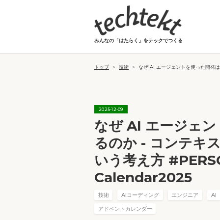
みんなの「はたらく」をテックでつくる
トップ
>
技術
>
なぜ AI エージェントを使った開発はす
2025
-
12
-
09
なぜ AI エージ
るのか - コンテ
いう考え方 #PERSOL
Calendar2025
技術
AIコーディング
エンジニア
AI
アドベントカレンダー