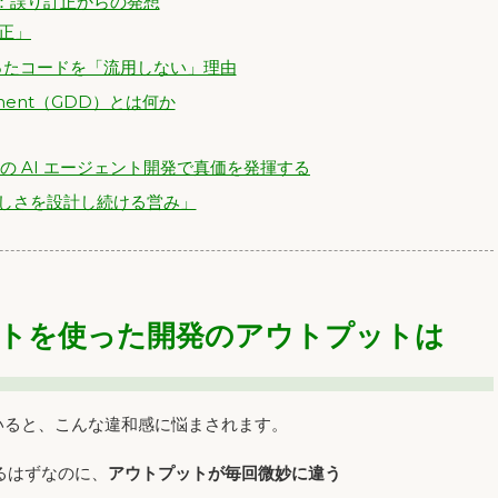
か：誤り訂正からの発想
訂正」
oC で作ったコードを「流用しない」理由
elopment（GDD）とは何か
模の AI エージェント開発で真価を発揮する
「正しさを設計し続ける営み」
ジェントを使った開発のアウトプットは
ていると、こんな違和感に悩まされます。
るはずなのに、
アウトプットが毎回微妙に違う