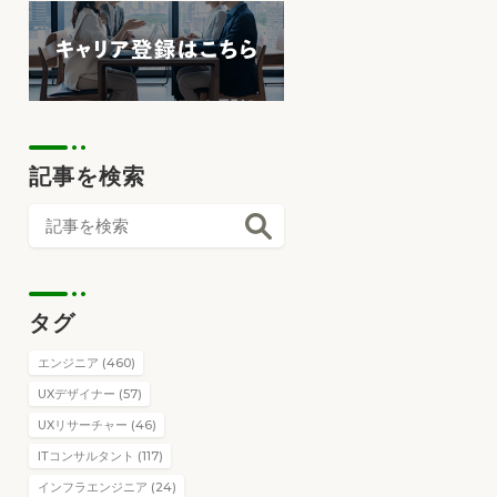
記事を検索
タグ
エンジニア (460)
UXデザイナー (57)
UXリサーチャー (46)
ITコンサルタント (117)
インフラエンジニア (24)