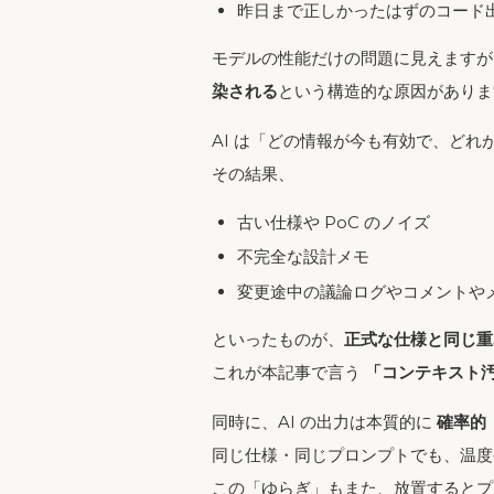
昨日まで正しかったはずのコード
モデルの性能だけの問題に見えますが
染される
という構造的な原因がありま
AI は「どの情報が今も有効で、ど
その結果、
古い仕様や PoC のノイズ
不完全な設計メモ
変更途中の議論ログやコメントや
といったものが、
正式な仕様と同じ重
これが本記事で言う
「コンテキスト
同時に、AI の出力は本質的に
確率的（
同じ仕様・同じプロンプトでも、温度
この「ゆらぎ」もまた、放置するとプ