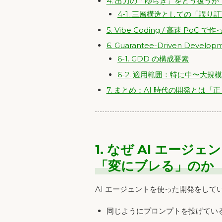
4. 出力の「ゆらぎ」をどう扱う
4-1. 三層構造としての「誤り
5. Vibe Coding / 高速 P
6. Guarantee-Driven Dev
6-1. GDD の構成要素
6-2. 適用範囲：特に中〜大規
7. まとめ：AI 時代の開発とは
1. なぜ AI エー
「変にブレる」のか
AI エージェントを使った開発をし
同じようにプロンプトを投げてい