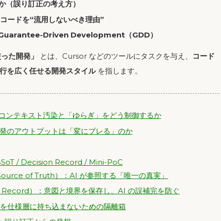
うか（誤り訂正の考え方）
PoC コードを“流用しないべき理由”
antee-Driven Development（GDD）
使った開発」
とは、Cursor などのツールにタスクを与え、
コード
行を広く任せる開発スタイル
を指します。
のコンテキスト汚染と「ゆらぎ」をどう制御するか
った開発のアウトプットは「変にブレる」のか
Decision Record / Mini-PoC
e Source of Truth）：AI が参照する「唯一の真実」
ion Record）：意図と境界を保存し、AI の誤補完を防ぐ
 のノイズを仕様層に持ち込まないための隔離箱